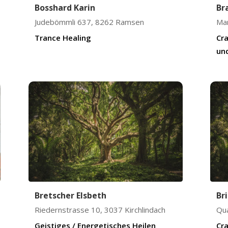
Bosshard Karin
Br
Judebömmli 637
,
8262
Ramsen
Mar
Trance Healing
Cra
und
Bretscher Elsbeth
Br
Riedernstrasse 10
,
3037
Kirchlindach
Qu
Geistiges / Energetisches Heilen
Cra