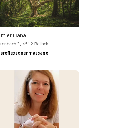
ättler Liana
ltenbach 3
,
4512
Bellach
ssreflexzonenmassage