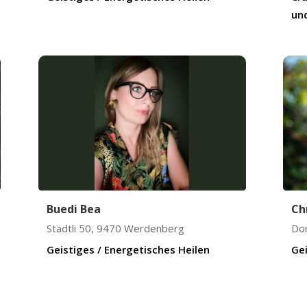
und
Buedi Bea
Ch
Städtli 50
,
9470
Werdenberg
Dor
Geistiges / Energetisches Heilen
Gei