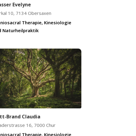
asser Evelyne
kal 10
,
7134
Obersaxen
niosacral Therapie, Kinesiologie
 Naturheilpraktik
itt-Brand Claudia
aderstrasse 16
,
7000
Chur
niosacral Therapie, Kinesiologie