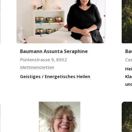
Baumann Assunta Seraphine
Ba
Püntenstrasse 9
,
8932
Cas
Mettmenstetten
He
Geistiges / Energetisches Heilen
Kl
un