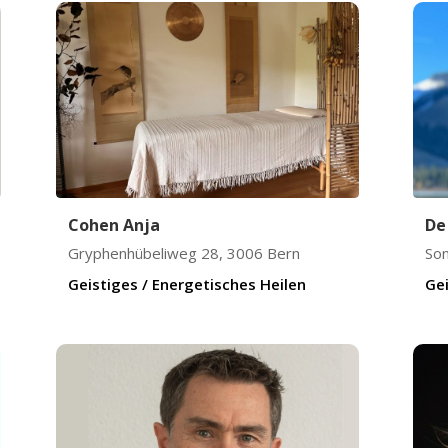
Cohen Anja
De
Gryphenhübeliweg 28
,
3006
Bern
So
Geistiges / Energetisches Heilen
Gei