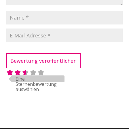
v
e
:
Eine
Sternenbewertung
auswählen