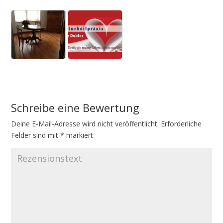
Schreibe eine Bewertung
Deine E-Mail-Adresse wird nicht veröffentlicht.
A
Erforderliche
Felder sind mit
l
*
markiert
t
e
r
n
a
t
i