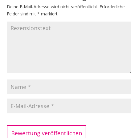
Deine E-Mail-Adresse wird nicht veröffentlicht.
A
Erforderliche
Felder sind mit
l
*
markiert
t
e
r
n
a
t
i
v
e
: