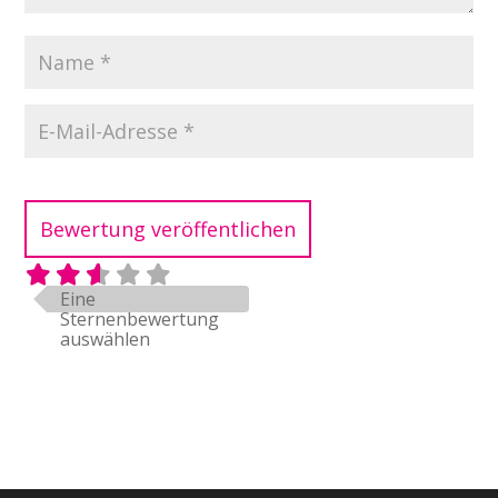
v
e
:
Eine
Sternenbewertung
auswählen