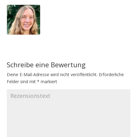
Schreibe eine Bewertung
Deine E-Mail-Adresse wird nicht veröffentlicht.
A
Erforderliche
Felder sind mit
l
*
markiert
t
e
r
n
a
t
i