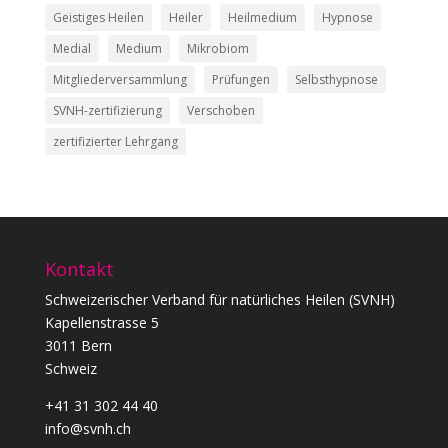
Geistiges Heilen
Heiler
Heilmedium
Hypnose
Medial
Medium
Mikrobiom
Mitgliederversammlung
Prüfungen
Selbsthypnose
SVNH-zertifizierung
Verschoben
zertifizierter Lehrgang
Kontakt
Schweizerischer Verband für natürliches Heilen (SVNH)
Kapellenstrasse 5
3011 Bern
Schweiz
+41 31 302 44 40
info@svnh.ch