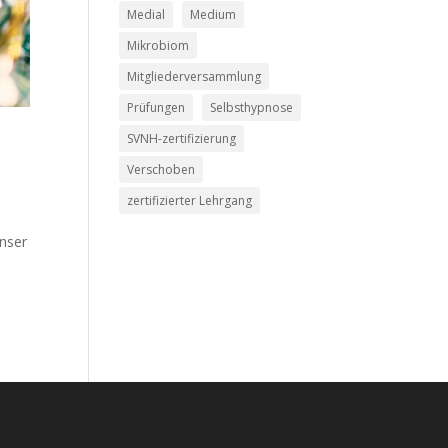
Medial
Medium
Mikrobiom
Mitgliederversammlung
Prüfungen
Selbsthypnose
SVNH-zertifizierung
Verschoben
zertifizierter Lehrgang
unser