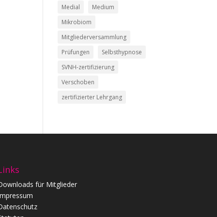
Medial
Medium
Mikrobiom
Mitgliederversammlung
Prüfungen
Selbsthypnose
SVNH-zertifizierung
Verschoben
zertifizierter Lehrgang
Links
Downloads für Mitglieder
Impressum
Datenschutz